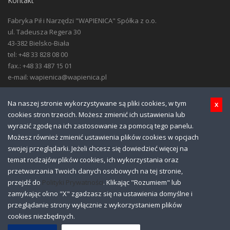
Kontakt
Fabryka Pił i Narzędzi "WAPIENICA" Spółka z o.o.
ul. Tadeusza Regera 30
43-382 Bielsko-Biała
tel: +48 33 828 08 00
fax.: +48 33 487 15 01
e-mail: wapienica@wapienica.pl
Menu
Na naszej stronie wykorzystywane są pliki cookies, w tym
x
cookies stron trzecich. Możesz zmienić ich ustawienia lub
Pomoc
wyrazić zgodę na ich zastosowanie za pomocą tego panelu.
Download
Możesz również zmienić ustawienia plików cookies w opcjach
Galeria zdjęć
swojej przeglądarki. Jeżeli chcesz się dowiedzieć więcej na
Linki
temat rodzajów plików cookies, ich wykorzystania oraz
Polityka prywatności
przetwarzania Twoich danych osobowych na tej stronie,
Polityka cookies
przejdź do
Polityki Prywatności
. Klikając "Rozumiem" lub
zamykając okno "X" zgadzasz się na ustawienia domyślne i
przeglądanie strony wyłącznie z wykorzystaniem plików
cookies niezbędnych.
FPiN WAPIENICA Sp. z o.o. Wszelkie prawa zastrzeżone. Projekt i