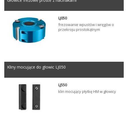
Głowice frezowe proste z nacinakami
LJ050
frezowanie wpustów i wręgów o
przekroju prostokątnym
Kliny mocujące do głowic LJ050
LJ550
klin mocujący płytkę HM w głowicy