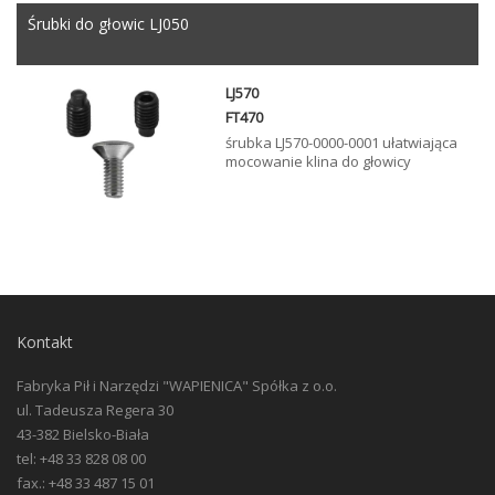
Śrubki do głowic LJ050
LJ570
FT470
śrubka LJ570-0000-0001 ułatwiająca
mocowanie klina do głowicy
Kontakt
Fabryka Pił i Narzędzi "WAPIENICA" Spółka z o.o.
ul. Tadeusza Regera 30
43-382 Bielsko-Biała
tel: +48 33 828 08 00
fax.: +48 33 487 15 01