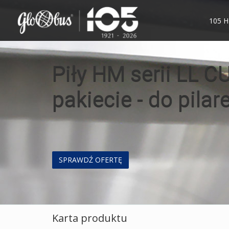
105 
Piły taśmowe ECO 
TERAZ W NIŻSZEJ 
SPRAWDŹ PROMOCJE
Karta produktu