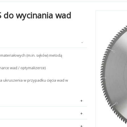
GS do wycinania wad
 materiałowych (m.in. sęków) metodą
narce wad / optymalizerce)
na ukruszenia w przypadku cięcia wad w