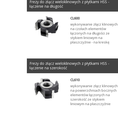
Frezy do złącz wieloklinowych z płytkami HSS -
łączenie na długość
CL600
wykonywanie złącz klinowych
na czołach elementów
łączonych na długości ze
stykiem liniowym na
płaszczyźnie - na kreskę
Frezy do złącz wieloklinowych z płytkami HSS -
łączenie na szerokość
CL610
wykonywanie złącz klinowych
na powierzchniach bocznych
elementów łączonych na
szerokość ze stykiem
liniowym na płaszczyźnie