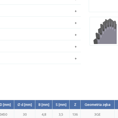
D [mm]
∅ d [mm]
B [mm]
S [mm]
Z
Geometria zęba
0450
30
4,8
3,5
136
3GE