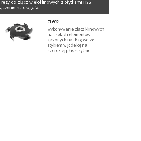
Frezy do złącz wieloklinowych z płytkami HSS -
łączenie na długość
CL602
wykonywanie złącz klinowych
na czołach elementów
łączonych na długości ze
stykiem w jodełkę na
szerokiej płaszczyźnie