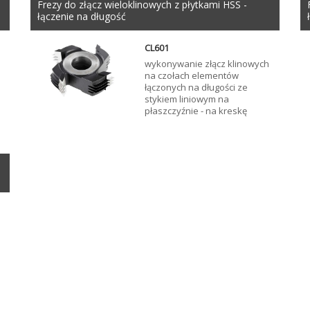
Frezy do złącz wieloklinowych z płytkami HSS -
łączenie na długość
CL601
wykonywanie złącz klinowych
na czołach elementów
łączonych na długości ze
stykiem liniowym na
płaszczyźnie - na kreskę