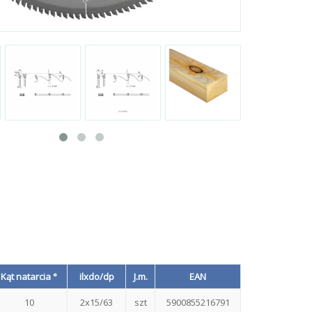
Kąt natarcia °
ilxdo/dp
J.m.
EAN
10
2x15/63
szt
5900855216791