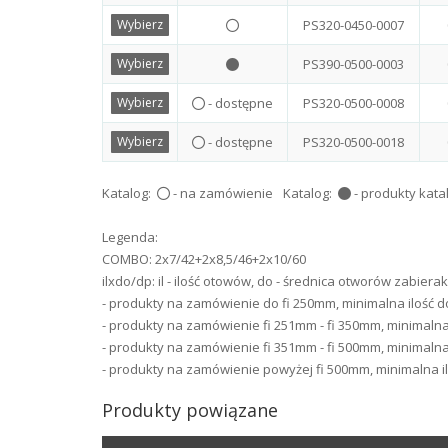
PS320-0450-0007
PS390-0500-0003
- dostępne
PS320-0500-0008
- dostępne
PS320-0500-0018
Katalog:
- na zamówienie
Katalog:
- produkty kat
Legenda:
COMBO: 2x7/42+2x8,5/46+2x10/60
ilxdo/dp: il - ilość otowów, do - średnica otworów zabie
- produkty na zamówienie do fi 250mm, minimalna ilość d
- produkty na zamówienie fi 251mm - fi 350mm, minimalna
- produkty na zamówienie fi 351mm - fi 500mm, minimalna 
- produkty na zamówienie powyżej fi 500mm, minimalna il
Produkty powiązane