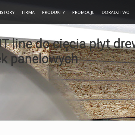
HISTORY
FIRMA
PRODUKTY
PROMOCJE
DORADZTWO
do cięcia mięsa na pil
CENIE !!!