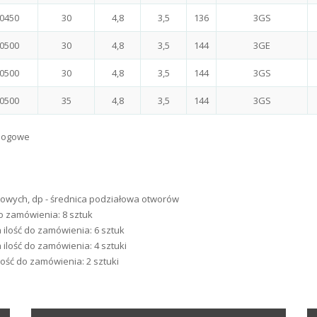
0450
30
4,8
3,5
136
3GS
0500
30
4,8
3,5
144
3GE
0500
30
4,8
3,5
144
3GS
0500
35
4,8
3,5
144
3GS
alogowe
rakowych, dp - średnica podziałowa otworów
o zamówienia: 8 sztuk
 ilość do zamówienia: 6 sztuk
ilość do zamówienia: 4 sztuki
ość do zamówienia: 2 sztuki