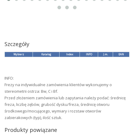
Szczegóły
Wybierz
Katalog
Index
INFO
J.m.
EAN
INFO:
Frezy na indywidualne zamówienia klientów wykonujemy o
stereometrii ostrza: Bw, C i Bf.
Przed złożeniem zamówienia lub zapytania należy podać: średnicę
freza, liczbę zębów, grubość dysku/freza, średnicę otworu
środkowego/mocującego, wymiary i rozstaw otworów
zabierakowych (typ), ilość sztuk.
Produkty powiązane