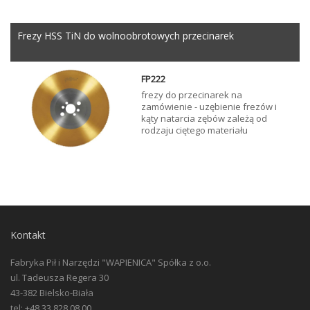
Frezy HSS TiN do wolnoobrotowych przecinarek
FP222
frezy do przecinarek na
zamówienie - uzębienie frezów i
kąty natarcia zębów zależą od
rodzaju ciętego materiału
Kontakt
Fabryka Pił i Narzędzi "WAPIENICA" Spółka z o.o.
ul. Tadeusza Regera 30
43-382 Bielsko-Biała
tel: +48 33 828 08 00