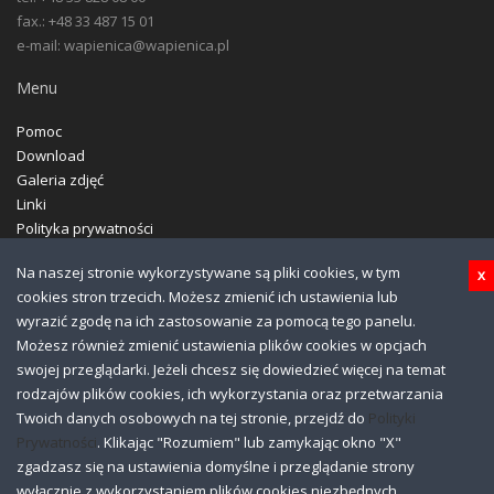
fax.: +48 33 487 15 01
e-mail: wapienica@wapienica.pl
Menu
Pomoc
Download
Galeria zdjęć
Linki
Polityka prywatności
Polityka cookies
Na naszej stronie wykorzystywane są pliki cookies, w tym
x
cookies stron trzecich. Możesz zmienić ich ustawienia lub
wyrazić zgodę na ich zastosowanie za pomocą tego panelu.
Możesz również zmienić ustawienia plików cookies w opcjach
FPiN WAPIENICA Sp. z o.o. Wszelkie prawa zastrzeżone. Projekt i
swojej przeglądarki. Jeżeli chcesz się dowiedzieć więcej na temat
wdrożenie -
ibisalsoft
rodzajów plików cookies, ich wykorzystania oraz przetwarzania
Twoich danych osobowych na tej stronie, przejdź do
Polityki
Prywatności
. Klikając "Rozumiem" lub zamykając okno "X"
zgadzasz się na ustawienia domyślne i przeglądanie strony
wyłącznie z wykorzystaniem plików cookies niezbędnych.