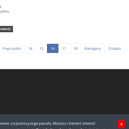
a
plexi,
owość
Poprzedni
14
15
16
17
18
Następny
Ostatni
sowanie za pomocą tego panelu. Możesz również zmienić
x