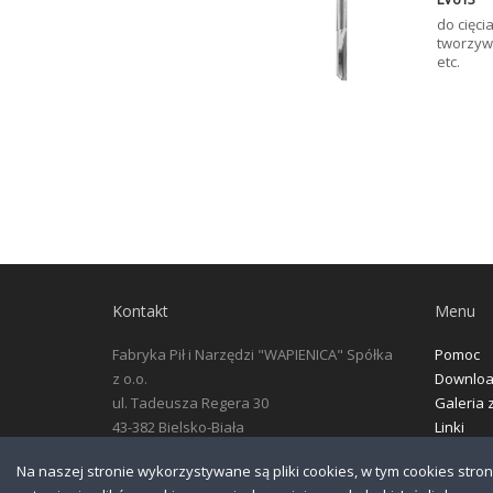
do cięci
tworzyw 
etc.
Kontakt
Menu
Fabryka Pił i Narzędzi "WAPIENICA" Spółka
Pomoc
z o.o.
Downlo
ul. Tadeusza Regera 30
Galeria 
43-382 Bielsko-Biała
Linki
tel: +48 33 828 08 00
Na naszej stronie wykorzystywane są pliki cookies, w tym cookies stro
fax.: +48 33 487 15 01