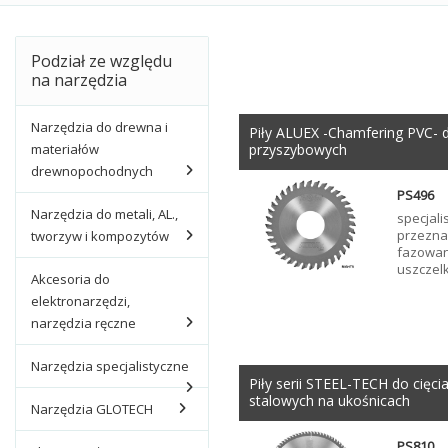
Podział ze względu
na narzędzia
Narzędzia do drewna i
Piły ALUEX -Chamfering PVC- d
materiałów
przyszybowych
drewnopochodnych
PS496
Narzędzia do metali, AL.,
specjali
przezna
tworzyw i kompozytów
fazowani
uszczel
Akcesoria do
elektronarzędzi,
narzędzia ręczne
Narzędzia specjalistyczne
Piły serii STEEL-TECH do cięci
stalowych na ukośnicach
Narzędzia GLOTECH
PS810