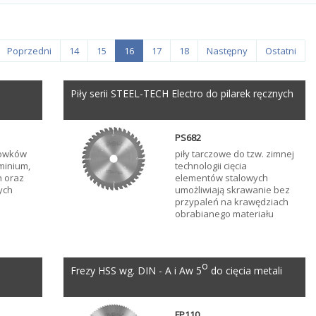
Poprzedni
14
15
16
17
18
Następny
Ostatni
Piły serii STEEL-TECH Electro do pilarek ręcznych
PS682
rowków
piły tarczowe do tzw. zimnej
minium,
technologii cięcia
h oraz
elementów stalowych
ych
umożliwiają skrawanie bez
przypaleń na krawędziach
obrabianego materiału
o
Frezy HSS wg. DIN - A i Aw 5
do cięcia metali
FP110