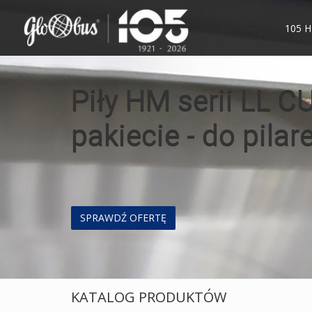
105 
Piły taśmowe ECO 
TERAZ W NIŻSZEJ 
SPRAWDŹ PROMOCJE
KATALOG PRODUKTÓW