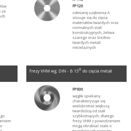
FP120
iałów
 ze
odmianę uzębienia A
wych
stosuje się do cięcia
materiałów twardych oraz
normalnych stali
konstrukcyjnych, żeliwa
szarego oraz średnio
twardych metali
nieżelaznych
o
i
Frezy VHM wg. DIN - B 15
do cięcia metali
FP930
węglik spiekany
charakteryzuje się
ą
wielokrotnie większą
twardością od stali
ego
szybkotnących, dlatego
zeniem
frezy VHM z powodzeniem
 o
mogą obrabiać stale o
ej
twardościach powyżej