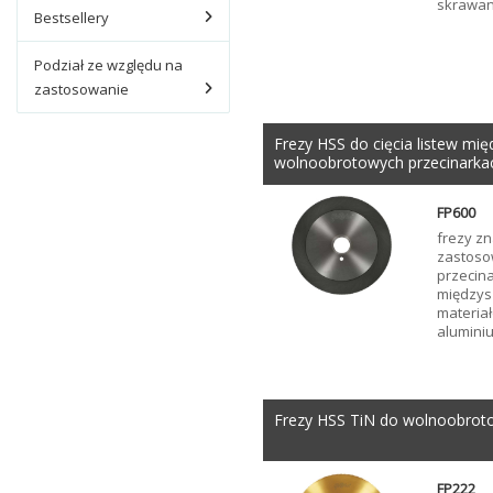
skrawan
Bestsellery
Podział ze względu na
zastosowanie
Frezy HSS do cięcia listew mi
wolnoobrotowych przecinarka
FP600
frezy zn
zastoso
przecina
międzys
materiał
alumini
Frezy HSS TiN do wolnoobrot
FP222