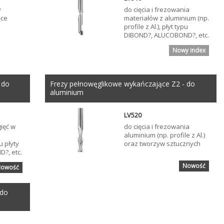
y
do cięcia i frezowania
ące
materiałów z aluminium (np.
profile z Al.), płyt typu
DIBOND?, ALUCOBOND?, etc.
Nowy index
 do
Frezy pełnowęglikowe wykańczające Z2 - do
aluminium
LV520
ięć w
do cięcia i frezowania
aluminium (np. profile z Al.)
 płyty
oraz tworzyw sztucznych
?, etc.
Nowość
owość
 do