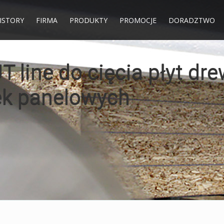
HISTORY
FIRMA
PRODUKTY
PROMOCJE
DORADZTWO
do cięcia mięsa na pil
CENIE !!!