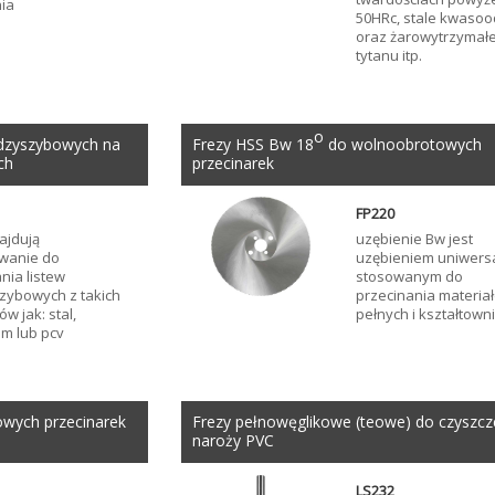
ia
50HRc, stale kwaso
oraz żarowytrzymałe
tytanu itp.
o
ędzyszybowych na
Frezy HSS Bw 18
do wolnoobrotowych
ch
przecinarek
FP220
ajdują
uzębienie Bw jest
wanie do
uzębieniem uniwers
nia listew
stosowanym do
zybowych z takich
przecinania materia
ów jak: stal,
pełnych i kształtow
um lub pcv
owych przecinarek
Frezy pełnowęglikowe (teowe) do czyszcz
naroży PVC
LS232