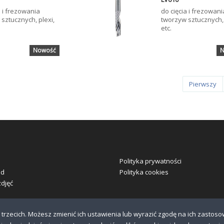
a i frezowania
do cięcia i frezowani
sztucznych, plexi,
tworzyw sztucznych, 
etc.
Nowość
N
Pierwszy
Polityka prywatności
ad
Polityka cookies
zdjęć
n trzecich. Możesz zmienić ich ustawienia lub wyrazić zgodę na ich zasto