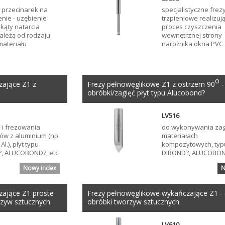
 przecinarek na
specjalistyczne frez
nie - uzębienie
trzpieniowe realizuj
 kąty natarcia
proces czyszczenia
ależą od rodzaju
wewnętrznej strony
materiału
narożnika okna PVC
o
zające Z1 z
Frezy pełnowęglikowe Z1 z ostrzem 90
-
obróbki/zagięć płyt typu Alucobond?
LV516
a i frezowania
do wykonywania zag
ów z aluminium (np.
materiałach
 Al.), płyt typu
kompozytowych, typu
, ALUCOBOND?, etc.
DIBOND?, ALUCOBOND
Nowy index
N
zające Z1 proste
Frezy pełnowęglikowe wykańczające Z1 -
rzyw sztucznych
obróbki tworzyw sztucznych
LV610