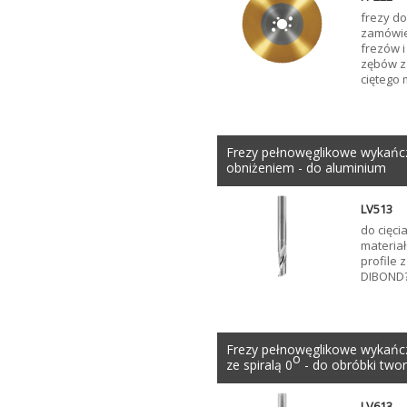
frezy do
zamówie
frezów i
zębów z
ciętego 
Frezy pełnowęglikowe wykańc
obniżeniem - do aluminium
LV513
do cięci
materiał
profile z
DIBOND?
Frezy pełnowęglikowe wykańc
o
ze spiralą 0
- do obróbki two
LV613