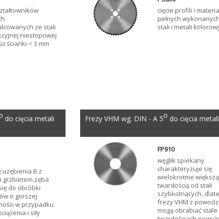
ształtowników
cięcie profili i mater
ch
pełnych wykonanych
lcowanych ze stali
stali i metali koloro
kcyjnej niestopowej
ci ścianki < 3 mm
o
o
do cięcia metali
Frezy VHM wg. DIN - A 5
do cięcia metal
FP910
węglik spiekany
charakteryzuje się
 uzębienia B z
wielokrotnie większ
 grzbietem zęba
twardością od stali
się do obróbki
szybkotnących, dlat
ów o gorszej
frezy VHM z powod
ności w przypadku
mogą obrabiać stale
ciążenia i siły
twardościach powyż