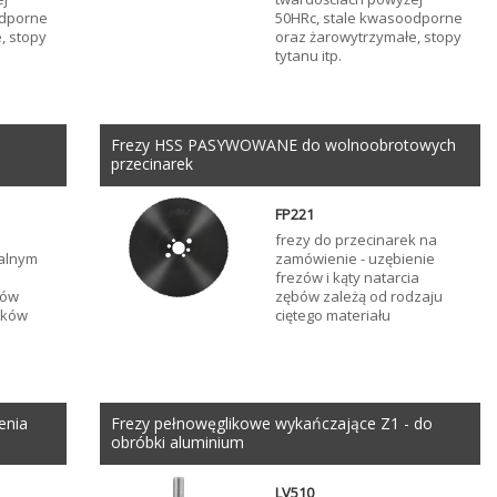
odporne
50HRc, stale kwasoodporne
, stopy
oraz żarowytrzymałe, stopy
tytanu itp.
Frezy HSS PASYWOWANE do wolnoobrotowych
przecinarek
FP221
frezy do przecinarek na
alnym
zamówienie - uzębienie
frezów i kąty natarcia
łów
zębów zależą od rodzaju
ników
ciętego materiału
enia
Frezy pełnowęglikowe wykańczające Z1 - do
obróbki aluminium
LV510