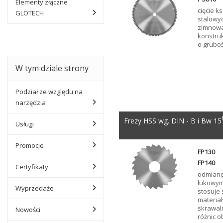
Elementy złączne
cięcie k
GLOTECH
stalowy
zimnowa
konstru
o gruboś
W tym dziale strony
Podział ze względu na
narzędzia
Frezy HSS wg. DIN - B i Bw 15
Usługi
Promocje
FP130
FP140
Certyfikaty
odmianę
łukowym
Wyprzedaże
stosuje 
materiał
skrawal
Nowości
różnic ob