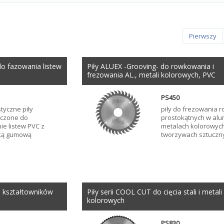
Pierwszy
o fazowania listew
Piły ALUEX -Grooving- do rowkowania i
frezowania AL., metali kolorowych, PVC
PS450
styczne piły
piły do frezowania 
czone do
prostokątnych w alu
e listew PVC z
metalach kolorowyc
ką gumową
tworzywach sztuczn
a kształtowników
Piły serii COOL CUT do cięcia stali i metali
kolorowych
PS830